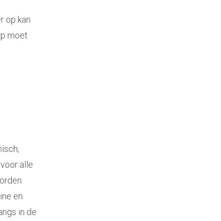
r op kan
 op moet
isch,
voor alle
worden
ine en
angs in de