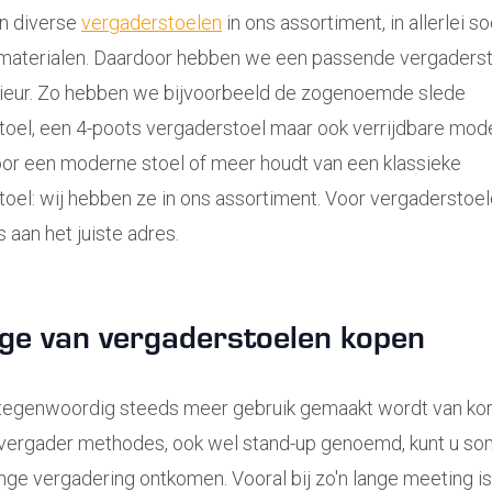
n diverse
vergaderstoelen
in ons assortiment, in allerlei so
materialen. Daardoor hebben we een passende vergaderst
erieur. Zo hebben we bijvoorbeeld de zogenoemde slede
oel, een 4-poots vergaderstoel maar ook verrijdbare mode
oor een moderne stoel of meer houdt van een klassieke
oel: wij hebben ze in ons assortiment. Voor vergaderstoe
ns aan het juiste adres.
age van vergaderstoelen kopen
r tegenwoordig steeds meer gebruik gemaakt wordt van kor
e vergader methodes, ook wel stand-up genoemd, kunt u so
nge vergadering ontkomen. Vooral bij zo'n lange meeting is