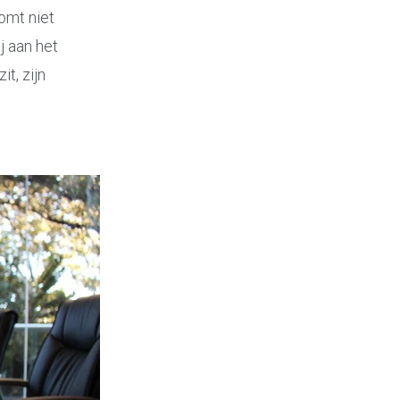
komt niet
j aan het
t, zijn