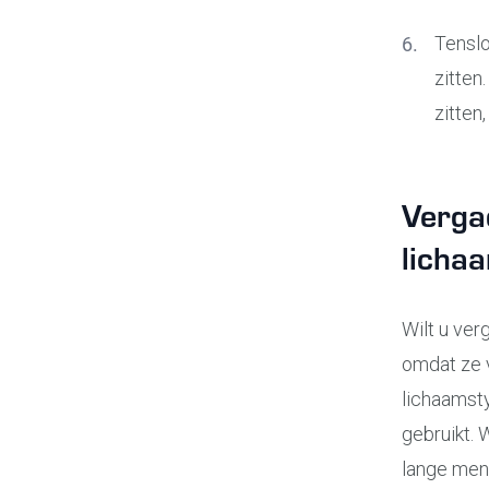
Tenslo
zitten
zitten,
Verga
licha
Wilt u ver
omdat ze v
lichaamst
gebruikt. 
lange men