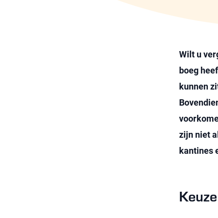
Wilt u ve
boeg heeft
kunnen zi
Bovendien
voorkomen
zijn niet
kantines 
Keuze