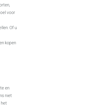
orten,
oel voor
llen. Of u
len kopen
te en
ms niet
 het