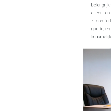
belangrijk
alleen ten
zitcomfort
goede, er
lichamelij