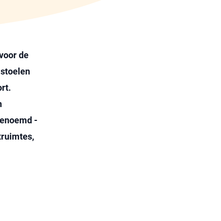
voor de
 stoelen
rt.
n
genoemd -
truimtes,