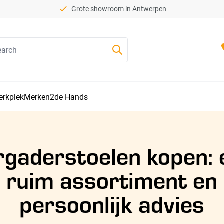
Grote showroom in Antwerpen
Doorzoek de hele winkel
erkplek
Merken
2de Hands
rgaderstoelen kopen: 
ruim assortiment en
persoonlijk advies