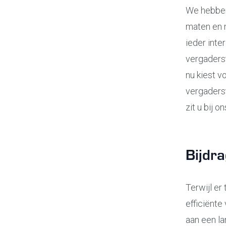
We hebbe
maten en 
ieder int
vergaderst
nu kiest v
vergaderst
zit u bij o
Bijdr
Terwijl e
efficiënt
aan een la