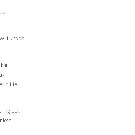
 er
Wilt u toch
 kan
ak
r dit te
ering ook
niets