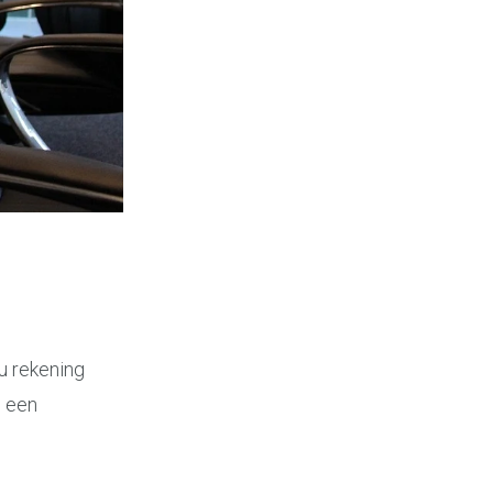
u rekening
n een