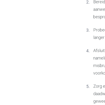
Bereid
aanwez
bespro
Probee
langer
Afslui
nameli
misbru
voork
Zorg e
daadwe
gewee